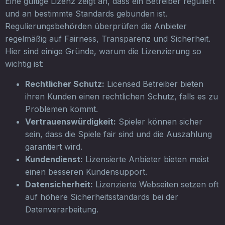
Eine gültige Lizenz zeigt an, dass ein Betreiber reguliert
und an bestimmte Standards gebunden ist.
Regulierungsbehörden überprüfen die Anbieter
regelmäßig auf Fairness, Transparenz und Sicherheit.
Hier sind einige Gründe, warum die Lizenzierung so
wichtig ist:
Rechtlicher Schutz:
Licensed Betreiber bieten
ihren Kunden einen rechtlichen Schutz, falls es zu
Problemen kommt.
Vertrauenswürdigkeit:
Spieler können sicher
sein, dass die Spiele fair sind und die Auszahlung
garantiert wird.
Kundendienst:
Lizensierte Anbieter bieten meist
einen besseren Kundensupport.
Datensicherheit:
Lizenzierte Webseiten setzen oft
auf höhere Sicherheitsstandards bei der
Datenverarbeitung.