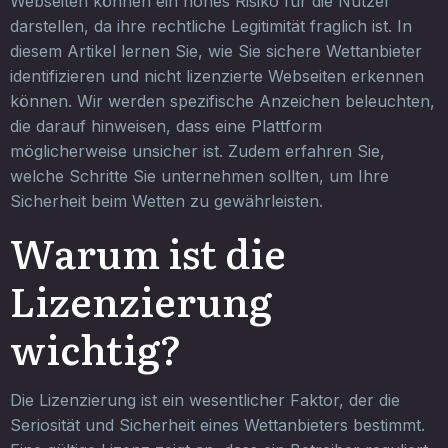
Webseiten können ein hohes Risiko für die Nutzer
darstellen, da ihre rechtliche Legitimität fraglich ist. In
diesem Artikel lernen Sie, wie Sie sichere Wettanbieter
identifizieren und nicht lizenzierte Webseiten erkennen
können. Wir werden spezifische Anzeichen beleuchten,
die darauf hinweisen, dass eine Plattform
möglicherweise unsicher ist. Zudem erfahren Sie,
welche Schritte Sie unternehmen sollten, um Ihre
Sicherheit beim Wetten zu gewährleisten.
Warum ist die
Lizenzierung
wichtig?
Die Lizenzierung ist ein wesentlicher Faktor, der die
Seriosität und Sicherheit eines Wettanbieters bestimmt.