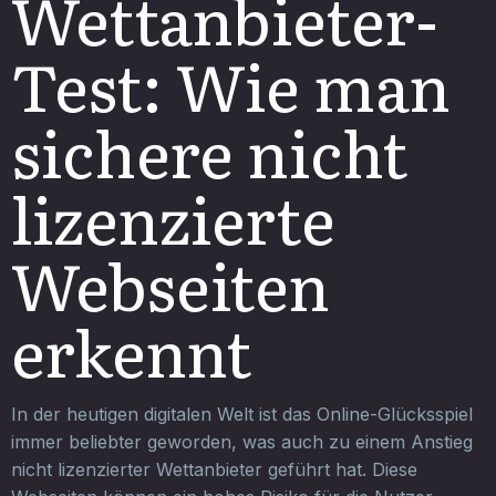
Wettanbieter-
Test: Wie man
sichere nicht
lizenzierte
Webseiten
erkennt
In der heutigen digitalen Welt ist das Online-Glücksspiel
immer beliebter geworden, was auch zu einem Anstieg
nicht lizenzierter Wettanbieter geführt hat. Diese