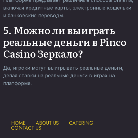
Платформа предлагает различные способы оплаты,
включая кредитные карты, электронные кошельки
и банковские переводы.
5. Можно ли выиграть
реальные деньги в Pinco
Casino Зеркало?
Да, игроки могут выигрывать реальные деньги,
делая ставки на реальные деньги в играх на
платформе.
HOME
ABOUT US
CATERING
CONTACT US