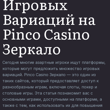
Игровых
Вариаций на
Pinco Casino
Зеркало
Сегодня многие азартные игроки ищут платформы,
которые могут предложить множество игровых
вариаций. Pinco Casino Зеркало — это один из
таких сайтов, который предоставляет доступ к
разнообразным играм, включая слоты, покер и
столовые игры. Эта статья познакомит вас с
основными играми, доступными на платформе, а
также с тем, как использовать их для повышения