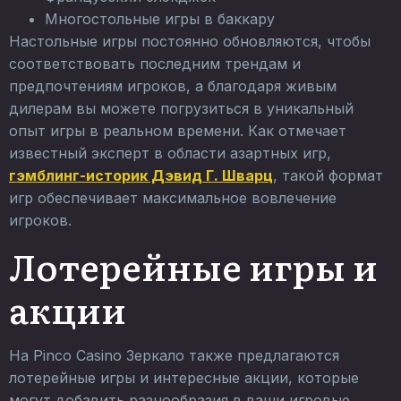
Многостольные игры в баккару
Настольные игры постоянно обновляются, чтобы
соответствовать последним трендам и
предпочтениям игроков, а благодаря живым
дилерам вы можете погрузиться в уникальный
опыт игры в реальном времени. Как отмечает
известный эксперт в области азартных игр,
гэмблинг-историк Дэвид Г. Шварц
, такой формат
игр обеспечивает максимальное вовлечение
игроков.
Лотерейные игры и
акции
На Pinco Casino Зеркало также предлагаются
лотерейные игры и интересные акции, которые
могут добавить разнообразия в ваши игровые