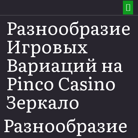
Разнообразие
Игровых
Вариаций на
Pinco Casino
Зеркало
Разнообразие