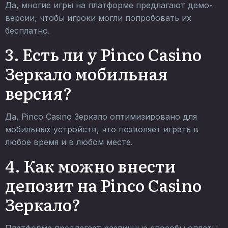
Да, многие игры на платформе предлагают демо-
версии, чтобы игроки могли попробовать их
бесплатно.
3. Есть ли у Pinco Casino
Зеркало мобильная
версия?
Да, Pinco Casino Зеркало оптимизировано для
мобильных устройств, что позволяет играть в
любое время и в любом месте.
4. Как можно внести
депозит на Pinco Casino
Зеркало?